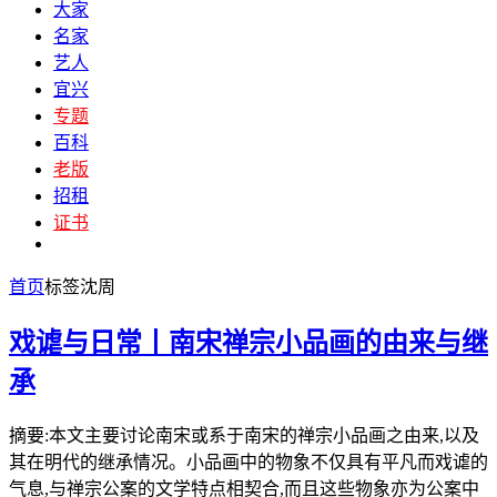
大家
名家
艺人
宜兴
专题
百科
老版
招租
证书
首页
标签
沈周
戏谑与日常丨南宋禅宗小品画的由来与继
承
摘要:本文主要讨论南宋或系于南宋的禅宗小品画之由来,以及
其在明代的继承情况。小品画中的物象不仅具有平凡而戏谑的
气息,与禅宗公案的文学特点相契合,而且这些物象亦为公案中