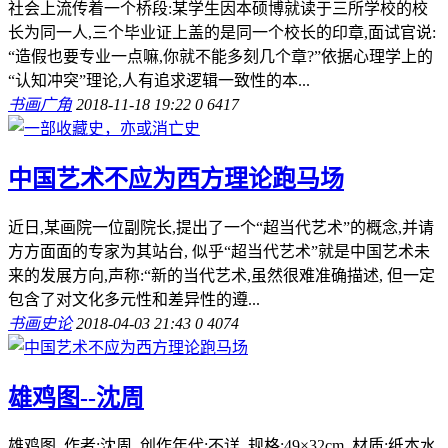
社会上流传着一个桥段:某学生因本硕博就读于三所学校的校
长为同一人,三个毕业证上盖的是同一个校长的印章,面试官说:
“造假也要专业一点嘛,你就不能多刻几个章?”依据心理学上的
“认知冲突”理论,人有追求逻辑一致性的本...
书画广角
2018-11-18 19:22
0
6417
中国艺术不应为西方理论跑马场
近日,某画院一位副院长,提出了一个“超当代艺术”的概念,并请
方方面面的专家为其站台, 似乎“超当代艺术”就是中国艺术未
来的发展方向,声称:“新的当代艺术,虽然很难准确描述, 但一定
包含了对文化多元性和差异性的遵...
书画史论
2018-04-03 21:43
0
4074
雄鸡图--沈周
雄鸡图 作者:沈周 创作年代:不详 规格:49×32cm 材质:纸本水