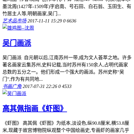
墨沈周(1427年-1509年)字启南、号石田、白石翁、玉田生、有
竹居主人等,明朝画家,吴门...
艺术品市场
2017-11-11 15:29
0
6636
吴门画派
吴门画派 自元朝以后,江南苏州一带,成为文人荟萃之地。许多
著名画家云集苏州,史料记载,当时苏州有150余人,占明代画家
总数的五分之一。他们形成一个强大的画派。苏州史称“吴
门”,作为有共同地...
书画广角
2017-07-31 22:26
0
4533
高其佩指画《虾图》
《虾图》 高其佩《虾图》为纸本,淡设色,纵90.8厘米,横53.8厘
米,现藏于故宫博物院纵观整个中国绘画史,专画虾的画家几乎