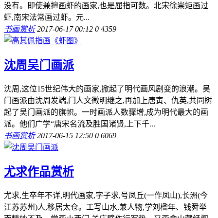
没有。即使兼擅画虾的画家,也是屈指可数。北宋徐崇矩画过
虾,南宋法常画过虾。元...
书画赏析
2017-06-17 00:12
0
4359
沈周吴门画派
沈周,这位15世纪伟大的画家,掀起了明代画风剧变的浪潮。吴
门画派由沈周发端,门人文徵明继之,再加上唐寅、仇英,共同树
起了吴门画派的旗帜。一时画派人数骤增,成为明代最大的画
派。他们广学“唐宋名流及胜国诸贤,上下千...
书画赏析
2017-06-15 12:50
0
6069
尤求作品赏析
尤求,生卒年不详,明代画家,字子求,号凤丘(一作凤山),长洲(今
江苏苏州)人,移居太仓。工写山水,兼人物,学刘楹年、钱舜举