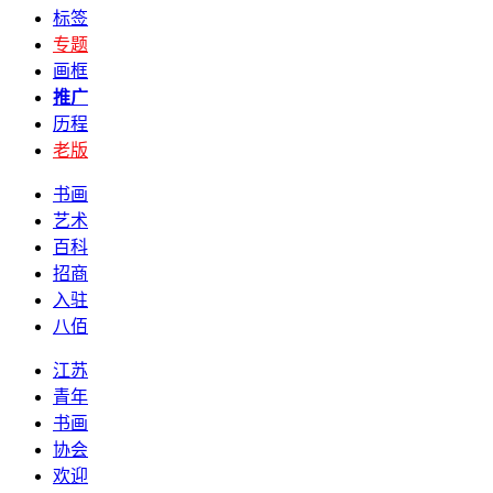
标签
专题
画框
推广
历程
老版
书画
艺术
百科
招商
入驻
八佰
江苏
青年
书画
协会
欢迎