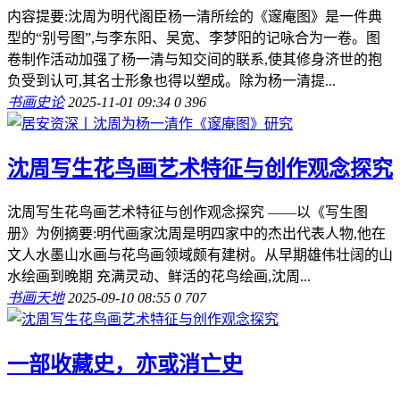
内容提要:沈周为明代阁臣杨一清所绘的《邃庵图》是一件典
型的“别号图”,与李东阳、吴宽、李梦阳的记咏合为一卷。图
卷制作活动加强了杨一清与知交间的联系,使其修身济世的抱
负受到认可,其名士形象也得以塑成。除为杨一清提...
书画史论
2025-11-01 09:34
0
396
沈周写生花鸟画艺术特征与创作观念探究
沈周写生花鸟画艺术特征与创作观念探究 ——以《写生图
册》为例摘要:明代画家沈周是明四家中的杰出代表人物,他在
文人水墨山水画与花鸟画领域颇有建树。从早期雄伟壮阔的山
水绘画到晚期 充满灵动、鲜活的花鸟绘画,沈周...
书画天地
2025-09-10 08:55
0
707
一部收藏史，亦或消亡史