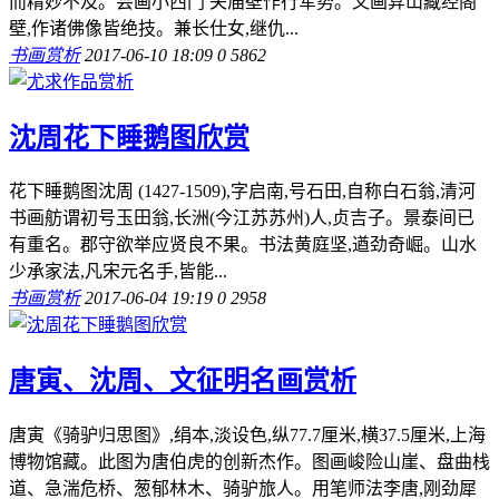
而精妙不及。尝画小西门 关庙壁作行军势。又画弇山藏经阁
壁,作诸佛像皆绝技。兼长仕女,继仇...
书画赏析
2017-06-10 18:09
0
5862
沈周花下睡鹅图欣赏
花下睡鹅图沈周 (1427-1509),字启南,号石田,自称白石翁,清河
书画舫谓初号玉田翁,长洲(今江苏苏州)人,贞吉子。景泰间已
有重名。郡守欲举应贤良不果。书法黄庭坚,遒劲奇崛。山水
少承家法,凡宋元名手,皆能...
书画赏析
2017-06-04 19:19
0
2958
唐寅、沈周、文征明名画赏析
唐寅《骑驴归思图》,绢本,淡设色,纵77.7厘米,横37.5厘米,上海
博物馆藏。此图为唐伯虎的创新杰作。图画峻险山崖、盘曲栈
道、急湍危桥、葱郁林木、骑驴旅人。用笔师法李唐,刚劲犀