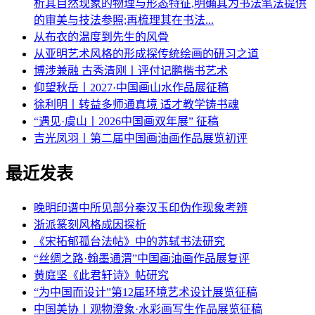
析其自然现象的物理与形态特征,明确其为书法笔法提供
的审美与技法参照;再梳理其在书法...
从布衣的温度到先生的风骨
从亚明艺术风格的形成探传统绘画的研习之道
博涉兼融 古秀清刚丨评付记鹏楷书艺术
仰望秋岳丨2027·中国画山水作品展征稿
徐利明丨转益多师通真境 适才教学铸书魂
“遇见·虞山丨2026中国画双年展” 征稿
吉光凤羽丨第二届中国画油画作品展览初评
最近发表
晚明印谱中所见部分秦汉玉印伪作现象考辨
浙派篆刻风格成因探析
《宋拓郁孤台法帖》中的苏轼书法研究
“丝绸之路·翰墨通渭”中国画油画作品展复评
黄庭坚《此君轩诗》帖研究
“为中国而设计”第12届环境艺术设计展览征稿
中国美协丨观物澄象·水彩画写生作品展览征稿