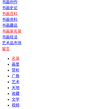
书画创作
书画史论
书画百科
书画资料
书画藏品
书画家名录
书画技法
艺术品市场
留言
名录
画里
赏析
广角
艺术
天地
收藏
文学
视频