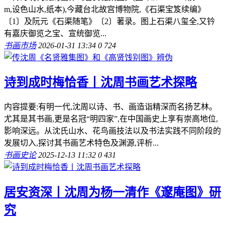
m,设色山水,纸本),今藏台北故宫博物院,《石渠宝笈续编》
〔1〕及阮元《石渠随笔》〔2〕著录。图上石渠八玺全,又钤
有嘉庆御览之宝、宣统御览...
书画市场
2026-01-31 13:34
0
724
诗到成时梅恰香丨沈周书画艺术探略
内容提要:有明一代,沈周以诗、书、画造诣精深而名扬艺林。
尤其是其书画,更是名冠“明四家”,在中国画史上享有崇高地位,
影响深远。从沈氏山水、花鸟画技法以及书法实践不同阶段的
发展切入,探讨其书画艺术特色及渊源,评析...
书画史论
2025-12-13 11:32
0
431
居安资深丨沈周为杨一清作《邃庵图》研
究