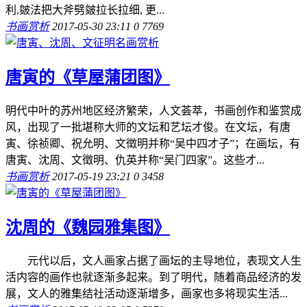
利,皴法把大斧劈皴拉长拉细, 更...
书画赏析
2017-05-30 23:11
0
7769
唐寅的《草屋蒲团图》
明代中叶的苏州地区经济繁荣，人文荟萃，书画创作和鉴赏成
风，出现了一批堪称大师的文坛和艺坛才俊。在文坛，有唐
寅、徐祯卿、祝允明、文徵明并称“吴中四才子”；在画坛，有
唐寅、沈周、文徵明、仇英并称“吴门四家”。这些才...
书画赏析
2017-05-19 23:21
0
3458
沈周的《魏园雅集图》
元代以后，文人画家占据了画坛的主导地位，表现文人生
活内容的画作也就逐渐多起来。到了明代，随着商品经济的发
展，文人的雅集结社活动逐渐增多，画家也多将现实生活...