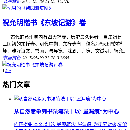
书画赏析
2017-05-19 23:05
0
5370
祝允明楷书《东坡记游》卷
古代的苏州城内有四大禅寺，历史最久远者，当属始建于
三国初的东禅寺。明代中期，东禅寺有一位名为“天玑”的禅
师，雅好诗文、书画，与吴宽、沈周、唐寅、文徵明、祝允...
书画赏析
2017-05-19 21:28
0
3665
1
2
›
››
热门文章
从自然意象到书法笔法丨以“屋漏痕”为中心
内容提要:本文以书法经典笔法“屋漏痕”为研究对象,先解