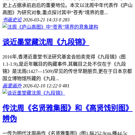
史上占据承前启后的重要地位。本文以沈周中年代表作《庐山
高图》为研究对象,重点探讨其中“苍秀”境界的意...
书画史论
2026-03-21 14:33
0
283
谈近墨堂藏沈周《九段锦》
2016年,香港近墨堂书法研究基金会拍卖竞得《九段锦》(图
1.1-1.9),是近年瞩目的购藏事件,其瞩目之处不仅在于《九段
锦》是沈周(1427—1509)罕见的传世早期册页,更在于日本京都
国立博物馆所藏的《九段...
画里画外
2026-02-10 12:22
0
481
传沈周《名贤雅集图》和《高贤饯别图》
辨伪
一传为明代沈周画作《名贤雅集图》(图1,纵252.9cm,横44.5c