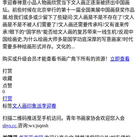
李迎春禅意小品人物画欣赏当下文人画正逐渐被挤出中国画
坛。前些时候在北京举行的第十一届全国美展中国画获奖作品
展,给我们或多或少留下了些疑问:文人画是不是不存在了?文人
画是不是不被人们需要了?文人画还需要传承吗?又有谁来传
承?眼下的“国学热”能否给文人画的复苏带来一线生机?反观中
国绘画史,为什么绘画大师多是国学功底深厚的写意画家?时代
需要多种绘画形式并存。文化的...
购买或升级会员才能查看
书画广角
下所有的资源！
立即查看
打赏
收藏
点赞
0
打赏
标签
文人画
印象派
李迎春
扫描二维码推送至手机访问。青年书画家协会欢迎您入会
shys.cc
,咨询:wx:jsqnsh