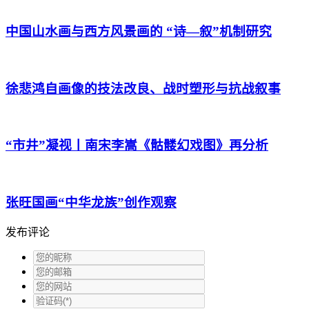
中国山水画与西方风景画的 “诗—叙”机制研究
徐悲鸿自画像的技法改良、战时塑形与抗战叙事
“市井”凝视丨南宋李嵩《骷髅幻戏图》再分析
张旺国画“中华龙族”创作观察
发布评论