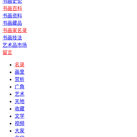
书画史论
书画百科
书画资料
书画藏品
书画家名录
书画技法
艺术品市场
留言
名录
画里
赏析
广角
艺术
天地
收藏
文学
视频
大家