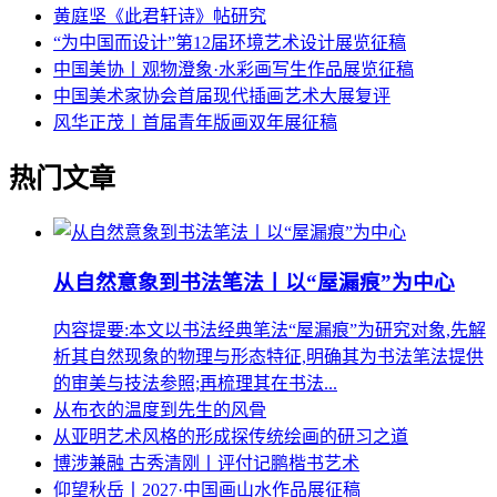
黄庭坚《此君轩诗》帖研究
“为中国而设计”第12届环境艺术设计展览征稿
中国美协丨观物澄象·水彩画写生作品展览征稿
中国美术家协会首届现代插画艺术大展复评
风华正茂丨首届青年版画双年展征稿
热门文章
从自然意象到书法笔法丨以“屋漏痕”为中心
内容提要:本文以书法经典笔法“屋漏痕”为研究对象,先解
析其自然现象的物理与形态特征,明确其为书法笔法提供
的审美与技法参照;再梳理其在书法...
从布衣的温度到先生的风骨
从亚明艺术风格的形成探传统绘画的研习之道
博涉兼融 古秀清刚丨评付记鹏楷书艺术
仰望秋岳丨2027·中国画山水作品展征稿