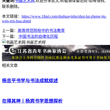
关键词:
书画艺术网
,欢迎分享此文,转载请保留出处!
如有侵权,
联系删除。
本文链接：
https://www.18art.com/shuhuayishu/shui-lai-zheng-jiu-
wen-ren-hua.shtml
上一篇：
高等师范院校中的书法教育
下一篇：
中国书法的自律化历程
书画艺术网
相关文章
杨吉平书学与书法成就综述
在得其神丨杨宾书学思想探析