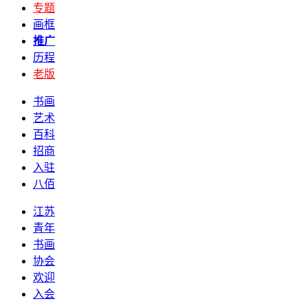
专题
画框
推广
历程
老版
书画
艺术
百科
招商
入驻
八佰
江苏
青年
书画
协会
欢迎
入会