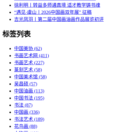
徐利明丨转益多师通真境 适才教学铸书魂
“遇见·虞山丨2026中国画双年展” 征稿
吉光凤羽丨第二届中国画油画作品展览初评
标签列表
中国美协
(62)
书画艺术网
(411)
书画艺术
(227)
篆刻艺术
(58)
中国美术馆
(58)
吴昌硕
(57)
中国油画
(113)
中国书法
(195)
书法
(87)
中国画
(336)
书法艺术
(189)
花鸟画
(88)