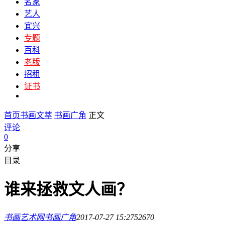
名家
艺人
宜兴
专题
百科
老版
招租
证书
首页
书画文萃
书画广角
正文
评论
0
分享
目录
谁来拯救文人画？
书画艺术网
书画广角
2017-07-27 15:27
5267
0