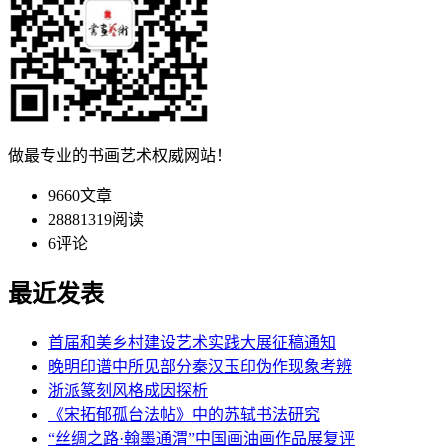
做最专业的书画艺术权威网站！
9660
文章
28881319
阅读
6
评论
最近发表
首届和美乡村建设艺术实践大展征稿通知
晚明印谱中所见部分秦汉玉印伪作现象考辨
浙派篆刻风格成因探析
《宋拓郁孤台法帖》中的苏轼书法研究
“丝绸之路·翰墨通渭”中国画油画作品展复评