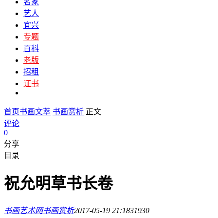
名家
艺人
宜兴
专题
百科
老版
招租
证书
首页
书画文萃
书画赏析
正文
评论
0
分享
目录
祝允明草书长卷
书画艺术网
书画赏析
2017-05-19 21:18
3193
0