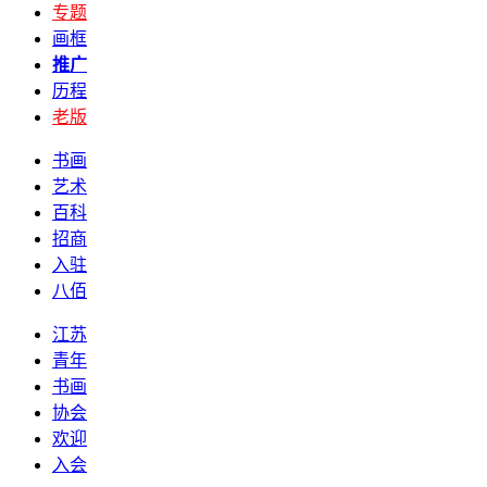
专题
画框
推广
历程
老版
书画
艺术
百科
招商
入驻
八佰
江苏
青年
书画
协会
欢迎
入会