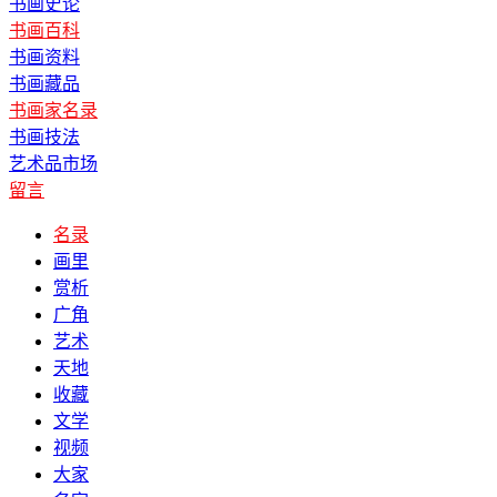
书画史论
书画百科
书画资料
书画藏品
书画家名录
书画技法
艺术品市场
留言
名录
画里
赏析
广角
艺术
天地
收藏
文学
视频
大家