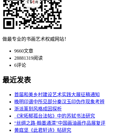
做最专业的书画艺术权威网站！
9660
文章
28881319
阅读
6
评论
最近发表
首届和美乡村建设艺术实践大展征稿通知
晚明印谱中所见部分秦汉玉印伪作现象考辨
浙派篆刻风格成因探析
《宋拓郁孤台法帖》中的苏轼书法研究
“丝绸之路·翰墨通渭”中国画油画作品展复评
黄庭坚《此君轩诗》帖研究