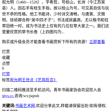
祝允明（1460—1526），字希哲，号枝山，长洲（今江苏吴
县）人。因右手有枝生手指，故以枝山为号，可见其自信与玩
世不恭的性格。他工书能诗，少时诗文清畅，与唐寅、文徵
明、徐祯卿合称“吴中四才子”；书法成就最高，尤以楷书和狂
草冠绝一时，成为书法史上仅有的几位狂草大家之一。我们这
里要欣赏的草书长卷（上四图均为...
购买或升级会员才能查看
书画赏析
下所有的资源！
立即查看
打赏
收藏
点赞
0
打赏
标签
祝允明
王世贞
《艺苑卮言》
扫描二维码推送至手机访问。青年书画家协会欢迎您入会
shys.cc
,咨询:wx:jsqnsh
关键词:
书画艺术网
,欢迎分享此文,转载请保留出处!
如有侵权,