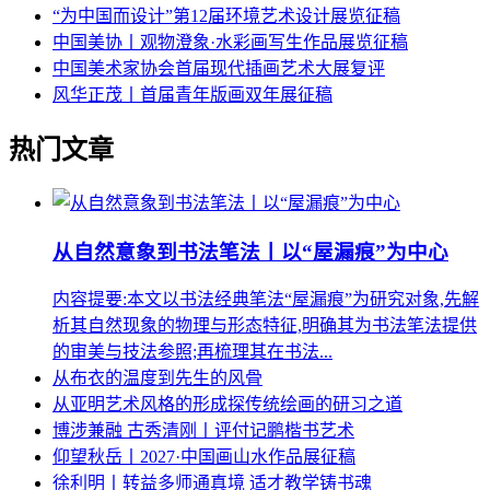
“为中国而设计”第12届环境艺术设计展览征稿
中国美协丨观物澄象·水彩画写生作品展览征稿
中国美术家协会首届现代插画艺术大展复评
风华正茂丨首届青年版画双年展征稿
热门文章
从自然意象到书法笔法丨以“屋漏痕”为中心
内容提要:本文以书法经典笔法“屋漏痕”为研究对象,先解
析其自然现象的物理与形态特征,明确其为书法笔法提供
的审美与技法参照;再梳理其在书法...
从布衣的温度到先生的风骨
从亚明艺术风格的形成探传统绘画的研习之道
博涉兼融 古秀清刚丨评付记鹏楷书艺术
仰望秋岳丨2027·中国画山水作品展征稿
徐利明丨转益多师通真境 适才教学铸书魂