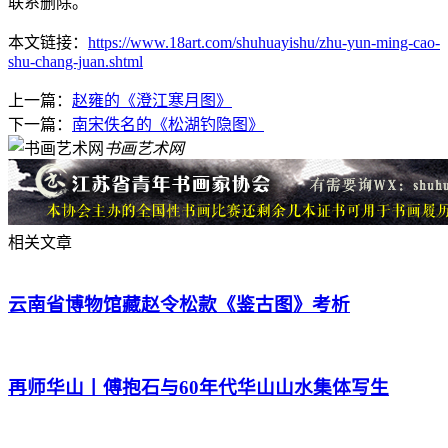
联系删除。
本文链接：
https://www.18art.com/shuhuayishu/zhu-yun-ming-cao-
shu-chang-juan.shtml
上一篇：
赵雍的《澄江寒月图》
下一篇：
南宋佚名的《松湖钓隐图》
书画艺术网
相关文章
云南省博物馆藏赵令松款《鉴古图》考析
再师华山丨傅抱石与60年代华山山水集体写生