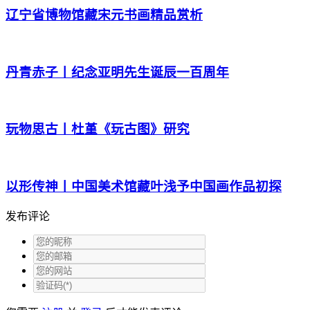
辽宁省博物馆藏宋元书画精品赏析
丹青赤子丨纪念亚明先生诞辰一百周年
玩物思古丨杜堇《玩古图》研究
以形传神丨中国美术馆藏叶浅予中国画作品初探
发布评论