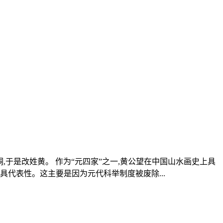
家为嗣,于是改姓黄。 作为“元四家”之一,黄公望在中国山水画史上具
代表性。这主要是因为元代科举制度被废除...