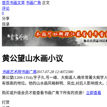
首页
书画文萃
书画广角
正文
评论
0
分享
目录
黄公望山水画小议
书画艺术网
书画广角
2017-07-28 12:40
7238
0
黄公望(1269-1354),字子久,号一峰、大痴道人,晚年常署
有很高的地位。他的山水画风格鲜明、突出,对后人影响很大。
购买或升级会员才能查看
书画广角
下所有的资源！
立即查看
打赏