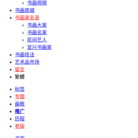
书画视频
书画商城
书画家名录
书画大家
书画名家
民间艺人
宜兴书画家
书画技法
艺术品市场
留言
繁體
标签
专题
画框
推广
历程
老版