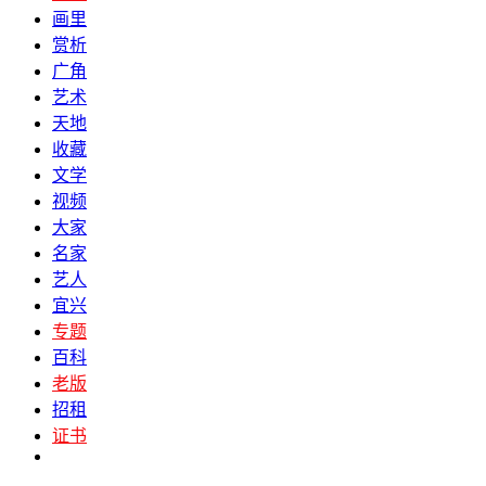
画里
赏析
广角
艺术
天地
收藏
文学
视频
大家
名家
艺人
宜兴
专题
百科
老版
招租
证书