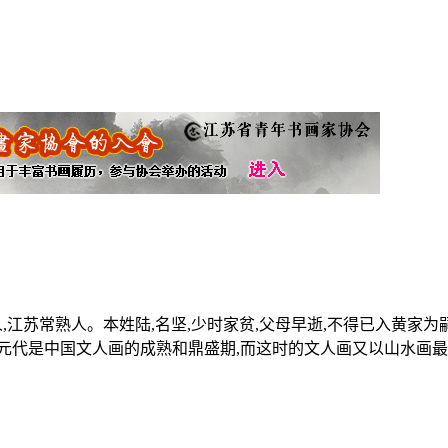
大痴学人,江苏常熟人。本姓陆,名坚,少时家贫,父母早逝,不得已入黄
元代是中国文人画的成熟和鼎盛期,而这时的文人画又以山水画最具