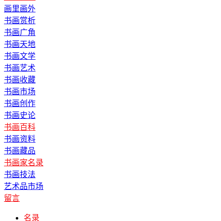
画里画外
书画赏析
书画广角
书画天地
书画文学
书画艺术
书画收藏
书画市场
书画创作
书画史论
书画百科
书画资料
书画藏品
书画家名录
书画技法
艺术品市场
留言
名录