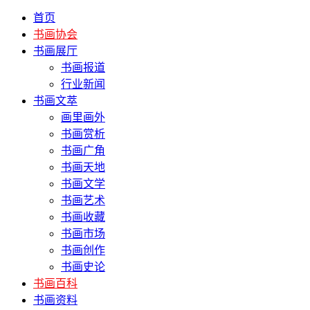
首页
书画协会
书画展厅
书画报道
行业新闻
书画文萃
画里画外
书画赏析
书画广角
书画天地
书画文学
书画艺术
书画收藏
书画市场
书画创作
书画史论
书画百科
书画资料